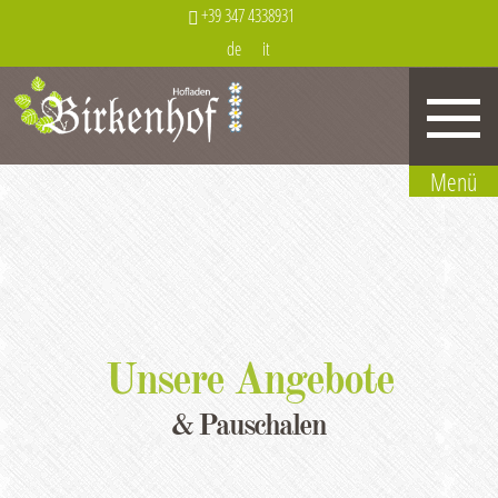
+39 347 4338931
de
it
Unsere Angebote
& Pauschalen