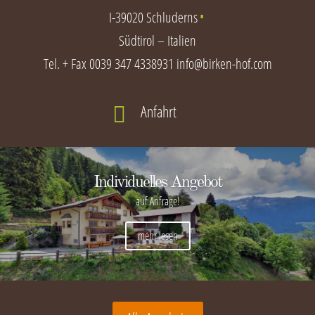
I-39020 Schluderns
∎
Südtirol – Italien
Tel. + Fax
0039 347 4338931
info@birken-hof.com
Anfahrt

Individuelles Angebot
auf Anfrage!
mehr lesen