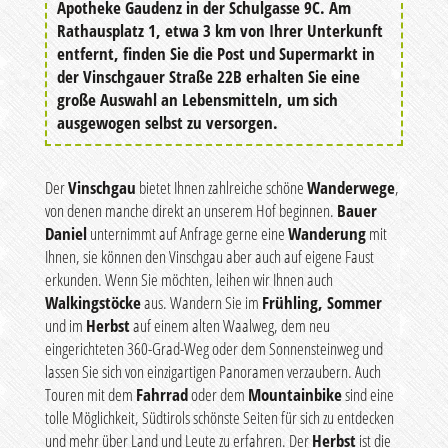
Apotheke Gaudenz in der Schulgasse 9C. Am
Rathausplatz 1, etwa 3 km von Ihrer Unterkunft
entfernt, finden Sie die Post und Supermarkt in
der Vinschgauer Straße 22B erhalten Sie eine
große Auswahl an Lebensmitteln, um sich
ausgewogen selbst zu versorgen.
Der
Vinschgau
bietet Ihnen zahlreiche schöne
Wanderwege
,
von denen manche direkt an unserem Hof beginnen.
Bauer
Daniel
unternimmt auf Anfrage gerne eine
Wanderung
mit
Ihnen, sie können den Vinschgau aber auch auf eigene Faust
erkunden. Wenn Sie möchten, leihen wir Ihnen auch
Walkingstöcke
aus. Wandern Sie im
Frühling, Sommer
und im
Herbst
auf einem alten Waalweg, dem neu
eingerichteten 360-Grad-Weg oder dem Sonnensteinweg und
lassen Sie sich von einzigartigen Panoramen verzaubern. Auch
Touren mit dem
Fahrrad
oder dem
Mountainbike
sind eine
tolle Möglichkeit, Südtirols schönste Seiten für sich zu entdecken
und mehr über Land und Leute zu erfahren. Der
Herbst
ist die