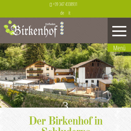
+39 347 4338931
de
it
3
Der Birkenhof in