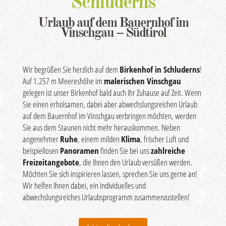
Schluderns
Urlaub auf dem Bauernhof im
Vinschgau – Südtirol
Wir begrüßen Sie herzlich auf dem
Birkenhof in Schluderns
!
Auf 1.257 m Meereshöhe im
malerischen Vinschgau
gelegen ist unser Birkenhof bald auch Ihr Zuhause auf Zeit. Wenn
Sie einen erholsamen, dabei aber abwechslungsreichen Urlaub
auf dem Bauernhof im Vinschgau verbringen möchten, werden
Sie aus dem Staunen nicht mehr herauskommen. Neben
angenehmer
Ruhe
, einem milden
Klima
, frischer Luft und
beispiellosen
Panoramen
finden Sie bei uns
zahlreiche
Freizeitangebote
, die Ihnen den Urlaub versüßen werden.
Möchten Sie sich inspirieren lassen, sprechen Sie uns gerne an!
Wir helfen Ihnen dabei, ein individuelles und
abwechslungsreiches Urlaubsprogramm zusammenzustellen!