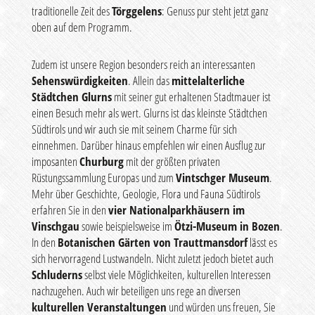
traditionelle Zeit des
Törggelens
: Genuss pur steht jetzt ganz
oben auf dem Programm.
Zudem ist unsere Region besonders reich an interessanten
Sehenswürdigkeiten
. Allein das
mittelalterliche
Städtchen Glurns
mit seiner gut erhaltenen Stadtmauer ist
einen Besuch mehr als wert. Glurns ist das kleinste Städtchen
Südtirols und wir auch sie mit seinem Charme für sich
einnehmen. Darüber hinaus empfehlen wir einen Ausflug zur
imposanten
Churburg
mit der größten privaten
Rüstungssammlung Europas und zum
Vintschger Museum
.
Mehr über Geschichte, Geologie, Flora und Fauna Südtirols
erfahren Sie in den
vier Nationalparkhäusern im
Vinschgau
sowie beispielsweise im
Ötzi-Museum in Bozen
.
In den
Botanischen Gärten von Trauttmansdorf
lässt es
sich hervorragend Lustwandeln. Nicht zuletzt jedoch bietet auch
Schluderns
selbst viele Möglichkeiten, kulturellen Interessen
nachzugehen. Auch wir beteiligen uns rege an diversen
kulturellen Veranstaltungen
und würden uns freuen, Sie