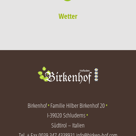
Wetter
Birkenhof
Familie Hilber Birkenhof 20
∎
∎
I-39020 Schluderns
∎
Südtirol – Italien
Tel. + Fax
0039 347 4338931
info@birken-hof.com