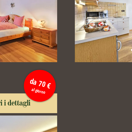
da 70 €
al giorno
i i dettagli