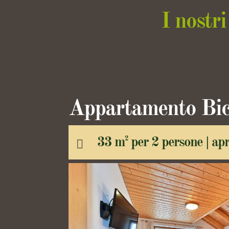
I nostr
Appartamento Bic
33 m
per 2 persone |
apr
2