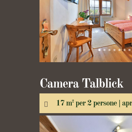
Camera Talblick
17 m
per 2 persone |
apr
2