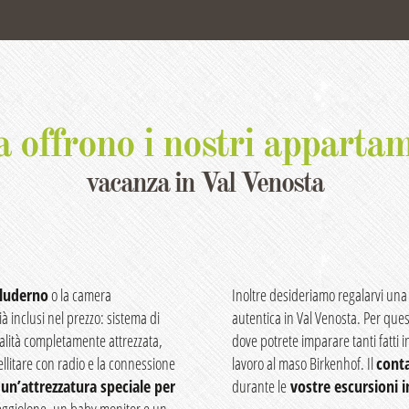
 offrono i nostri apparta
vacanza in Val Venosta
Sluderno
o la camera
Inoltre desideriamo regalarvi una 
à inclusi nel prezzo: sistema di
autentica in Val Venosta. Per que
alità completamente attrezzata,
dove potrete imparare tanti fatti i
ellitare con radio e la connessione
lavoro al maso Birkenhof. Il
conta
o
un’attrezzatura speciale per
durante le
vostre escursioni 
seggiolone, un baby monitor e un