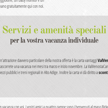
iornano gratuitamente qui con noi.
Servizi e amenità speciali
per la vostra vacanza individuale
n’attrazione davvero particolare della nostra offerta è la carta vantaggi
ValVe
rascorrete una vacanza nei mesi tra marzo e inizio novembre. La ValVenostaCa
ezzi pubblici e treni regionali in Alto Adige. Inoltre la carta vi dà diritto a
scont
n vacanza con voi, i vostri amici a quattro zampe sono i benvenuti al maso Birk