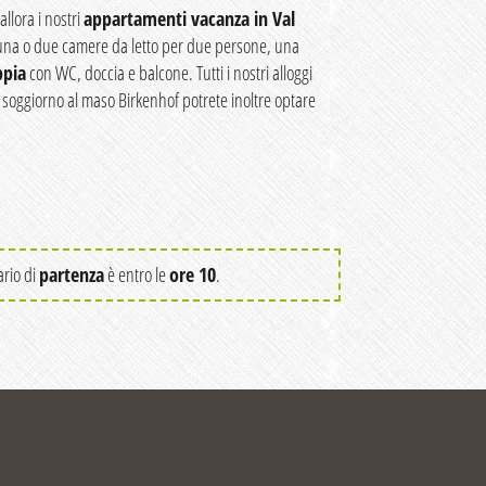
llora i nostri
appartamenti vacanza in Val
una o due camere da letto per due persone, una
ppia
con WC, doccia e balcone. Tutti i nostri alloggi
o soggiorno al maso Birkenhof potrete inoltre optare
ario di
partenza
è entro le
ore 10
.