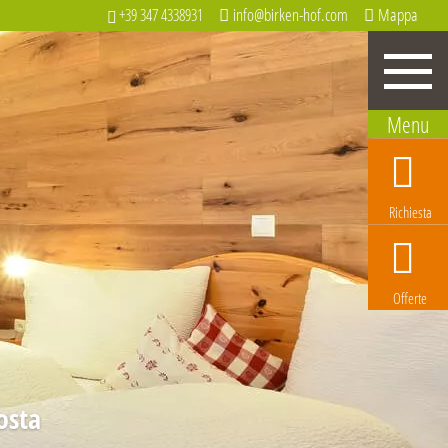
info@birken-hof.com
Mappa
+39 347 4338931
Richiesta
Offerte
osta