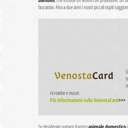
fasciatoio. Fino a due anni i nostri piccoli ospiti sogg
U
t
m
ricreative e musei.
Più informazioni sulla
VenostaCard
>>>
Se desiderate portare il vostro
animale domestico
i