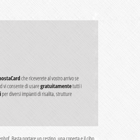
nostaCard
che riceverete al vostro arrivo se
rd vi consente di usare
gratuitamente
tutti i
i
per diversi impianti di risalita, strutture
enhof. Basta portare un cestino, una coperta e il cibo