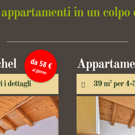
i appartamenti in un colpo 
da 58 €
hel
Appartamen
al giorno
i i dettagli
39 m
per 4-5
2