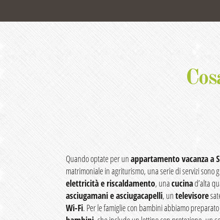
Cosa
Quando optate per un
appartamento vacanza a 
matrimoniale in agriturismo, una serie di servizi sono gi
elettricità e riscaldamento
, una
cucina
d’alta qu
asciugamani e asciugacapelli
, un
televisore
sat
Wi-Fi
. Per le famiglie con bambini abbiamo preparat
bambini
, che include un lettino con protezione, un 