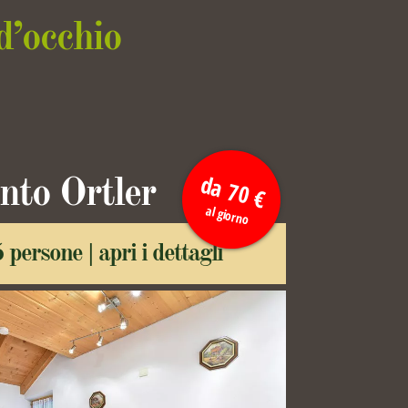
d’occhio
da 70 €
to Ortler
al giorno
 persone |
apri i dettagli