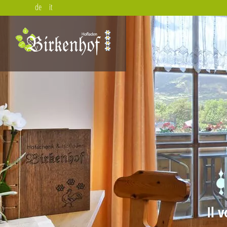
de
it
Il 