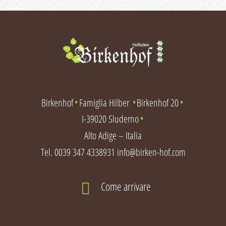
Birkenhof
Famiglia Hilber
Birkenhof 20
∎
∎
∎
I-39020 Sluderno
∎
Alto Adige – Italia
Tel.
0039 347 4338931
info@birken-hof.com
Come arrivare
