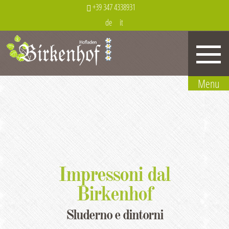
+39 347 4338931
de
it
Impressoni dal
Birkenhof
Sluderno e dintorni