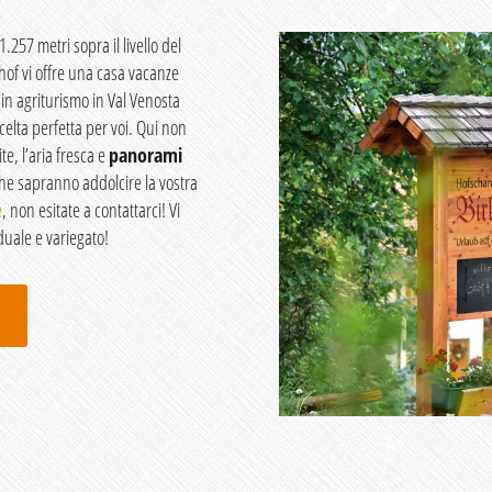
 1.257 metri sopra il livello del
nhof vi offre una casa vacanze
in agriturismo in Val Venosta
scelta perfetta per voi. Qui non
te, l’aria fresca e
panorami
he sapranno addolcire la vostra
e
, non esitate a contattarci! Vi
duale e variegato!
e