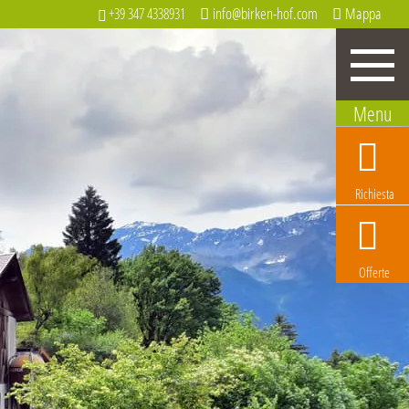
info@birken-hof.com
Mappa
+39 347 4338931
Richiesta
Offerte