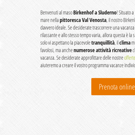
Benvenuti al maso
Birkenhof a Sluderno
! Situato a
mare nella
pittoresca Val Venosta
, il nostro Birke
davvero ideale. Se desiderate trascorrere una vacanza 
rilassante e allo stesso tempo varia, allora questa è la 
solo vi aspettano la piacevole
tranquillità
, il
clima
mi
favolosi, ma anche
numerose attività ricreative
c
vacanza. Se desiderate approfittare delle nostre
offert
aiuteremo a creare il vostro programma vacanze indivi
Prenota onlin