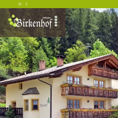
de
it