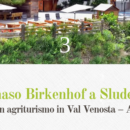
3
maso Birkenhof a Slud
n agriturismo in Val Venosta – 