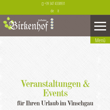
+39 347 4338931
de
it
Veranstaltungen &
Events
für Ihren Urlaub im Vinschgau