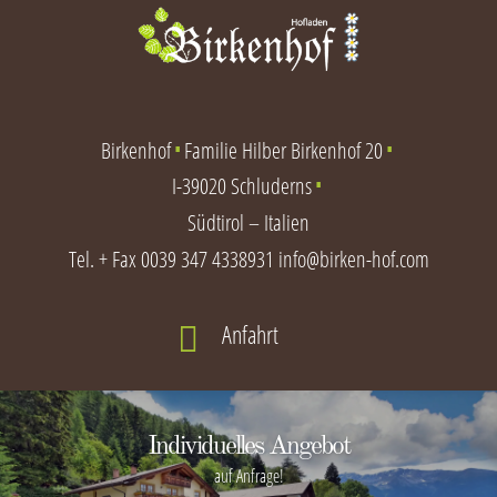
Birkenhof
Familie Hilber Birkenhof 20
∎
∎
I-39020 Schluderns
∎
Südtirol – Italien
Tel. + Fax
0039 347 4338931
info@birken-hof.com
Anfahrt

Individuelles Angebot
auf Anfrage!